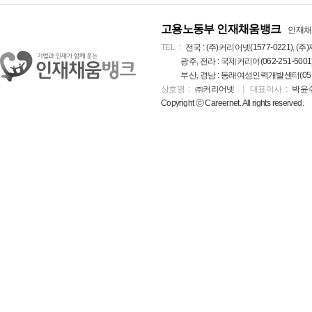
고용노동부 인재채움뱅크
인재채
TEL
전국 : (주)커리어넷(1577-0221), (주)
광주, 전라 : 국제커리어(062-251-5001
부산, 경남 : 동래여성인력개발센터(051-5
상호명
㈜커리어넷
대표이사
박윤
Copyright ⓒ Careernet. All rights reserved.