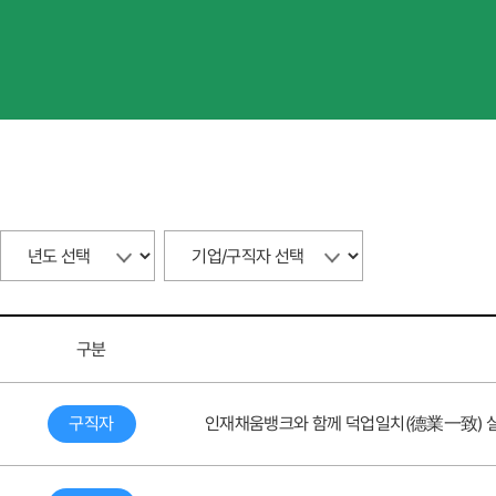
구분
구직자
인재채움뱅크와 함께 덕업일치(德業一致) 