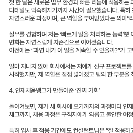
첫 한 달은 새로운 업무 환경과 빠른 리듬에 적응하는
디테일도 익숙해지기까지 시간이 필요했습니다
.
특히 
자연스러운 과정이며
,
큰 역할을 부여받았다는 의미
”
실무를 경험하며 저는
‘
빠르게 일을 처리하는 능력
’
뿐
변화는 자연스럽게 자존감으로 이어졌습니다
.
이전에는
“
과연 내가 이 일을 계속할 수 있을까
?”
가 
얼마 지나지 않아 회사에서는 저에게 신규 프로젝트를
시작했지만
,
제 역할은 점점 넓어졌고 팀의 한 부분을
4.
인재채움뱅크가 만들어준
‘
진짜 기회
’
돌이켜보면
,
제가 새 회사에 오기까지의 과정마다 인
체크까지
,
채용 과정은 구직자에게 외롭고 불안한 여정
특히 입사 후 적응 기간에도 컨설턴트님은
“
잘 적응하