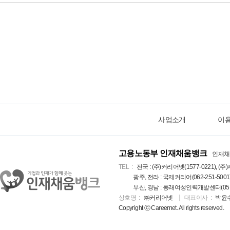
사업소개
이
고용노동부 인재채움뱅크
인재채
TEL
전국 : (주)커리어넷(1577-0221), (주)
광주, 전라 : 국제커리어(062-251-5001
부산, 경남 : 동래여성인력개발센터(051-5
상호명
㈜커리어넷
대표이사
박윤
Copyright ⓒ Careernet. All rights reserved.