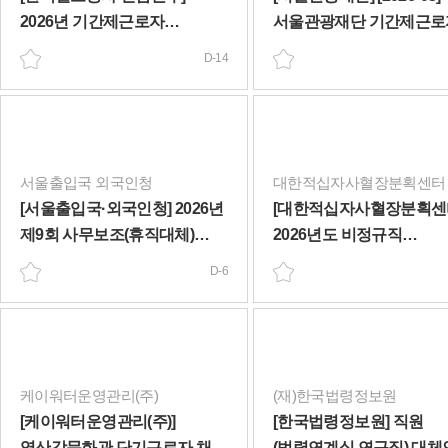
2026년 기간제근로자
서울관광재단 기간제근로
(보건관리원_휴직대체인력)
채용공고(~8/13)
D-14
채용공고(~8/20)
서울출입국 외국인청
대한적십자사혈장분획센터
[서울출입국·외국인청] 2026년
[대한적십자사혈장분획센
제9회 사무보조(휴직대체)
2026년도 비정규직
장애인제한경쟁 채용공고
(육아휴직대체/생산원) 채
D-6
(~8/12)
공고(~8/20)
케이워터운영관리(주)
(재)한국법령정보원
[케이워터운영관리(주)]
[한국법령정보원] 직원
영산강문화관 단기근로자 채용
(법령연계실 연구직) 대체