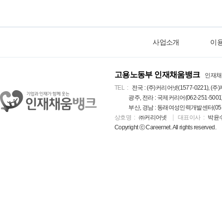
사업소개
이
고용노동부 인재채움뱅크
인재채
TEL
전국 : (주)커리어넷(1577-0221), (주)
광주, 전라 : 국제커리어(062-251-5001
부산, 경남 : 동래여성인력개발센터(051-5
상호명
㈜커리어넷
대표이사
박윤
Copyright ⓒ Careernet. All rights reserved.