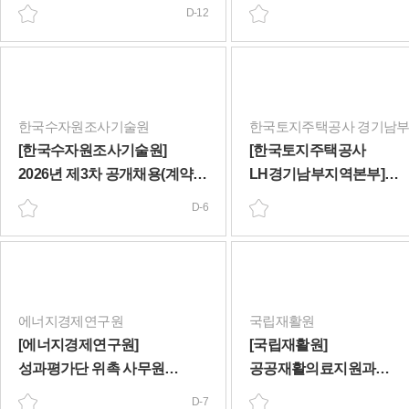
무기계약직, 기간제계약직)
D-12
(~8/18)
한국수자원조사기술원
[한국수자원조사기술원]
[한국토지주택공사
2026년 제3차 공개채용(계약직
LH경기남부지역본부]
및 체험형 청년인턴) 공고
기간제근로자 휴직대체 
D-6
(휴직대체 포함)(~8/12)
(2026-003)(~8/10)
에너지경제연구원
국립재활원
[에너지경제연구원]
[국립재활원]
성과평가단 위촉 사무원
공공재활의료지원과
(휴직대체) 채용 공고(~8/13)
기간제근로자(휴직대체)
D-7