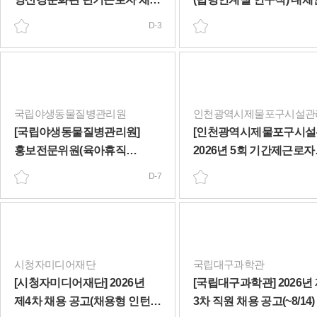
공고(학예행정/휴직/6개월)
인재 채용 공고(~8/7)
D-3
(~8/9)
국립야생동물질병관리원
[국립야생동물질병관리원]
[인천광역시제물포구시설
홍보전문위원(육아휴직
2026년 5회 기간제근로자
대체인력) 채용 공고(~8/13)
(조경-휴직대체) 채용공고
D-7
근무)(~8/10)
시청자미디어재단
국립대구과학관
[시청자미디어재단] 2026년
[국립대구과학관] 2026년
제4차 채용 공고(채용형 인턴,
3차 직원 채용 공고(~8/14)