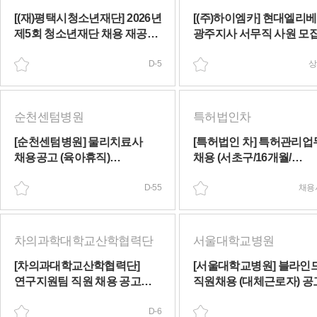
[(재)평택시청소년재단] 2026년
[(주)하이엠카] 현대엘리
제5회 청소년재단 채용 재공고
광주지사 서무직 사원 모
(휴직대체포함)(~08/11(화))
(육아휴직)(상시채용)
D-5
상
순천센텀병원
특허법인차
[순천센텀병원] 물리치료사
[특허법인 차] 특허관리업
채용공고 (육아휴직)
채용 (서초구/16개월/
(~09/30(수))
정규직전환가능/휴직대체
D-55
(채용시 마감)
채용
차의과학대학교산학협력단
서울대학교병원
[차의과대학교산학협력단]
[서울대학교병원] 블라인
연구지원팀 직원 채용 공고
직원채용 (대체근로자) 공
(출산육아휴직 대체)
(장애인 특별우대)(~08/14(
(~08/12(수))
D-6