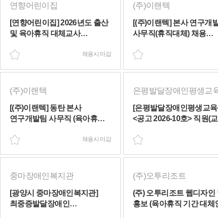
연향어린이집
(주)이랜텍
[연향어린이집] 2026년도 출산
[(주)이랜텍] 본사 연구개
및 육아휴직 대체교사
사무직(휴직대체) 채용
채용공고(채용시 마감)
(유연근무가능)(~09/06(일)
채용시 마감
(주)이랜텍
[(주)이랜텍] 동탄 본사
[은평발달장애인평생교육
연구개발팀 사무직 (육아휴직
<공고 2026-10호> 직원(교
대체) (채용시 마감)
육아휴직대체인력) 채용 
채용시 마감
(~08/20(목))
중마장애인복지관
(주)오투리조트
[광양시 중마장애인복지관]
(주) 오투리조트 웹디자인
최중증발달장애인
홍보 (육아휴직 기간 대체
통합돌봄서비스 [주간 개별
채용 공고(채용시 마감)