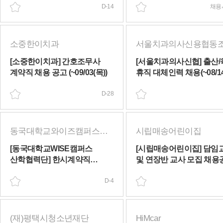
1:1] 사업수행 인력 채용 공고
D-14
채용
(~08/20(목))
소중한이치과
서울치과의사신용협동
[소중한이치과] 간호조무사
[서울치과의사신협] 출산/
계약직 채용 공고 (~09/03(목))
휴직 대체인력 채용(~08/14
D-28
동국대학교와이즈캠퍼스산학협력단
시립매송어린이집
[동국대학교WISE캠퍼스
[시립매송어린이집] 담임교사
산학협력단] 한시계약직
및 연장반 교사 모집 채용공고
(출산휴가+한시계약직)채용
(~08/21(금))
공고(~08/10(월))
D-4
(재)평택시청소년재단
HiMcar