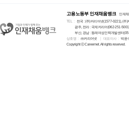
고용노동부 인재채움뱅크
인재채
TEL
전국 : (주)커리어넷(1577-0221), (주)
광주, 전라 : 국제커리어(062-251-5001
부산, 경남 : 동래여성인력개발센터(051-5
상호명
㈜커리어넷
대표이사
박윤
Copyright ⓒ Careernet. All rights reserved.