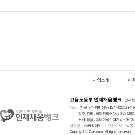
사업소개
이
고용노동부 인재채움뱅크
인재채
TEL
전국 : (주)커리어넷(1577-0221), (주)
광주, 전라 : 국제커리어(062-251-5001
부산, 경남 : 동래여성인력개발센터(051-5
상호명
㈜커리어넷
대표이사
박윤
Copyright ⓒ Careernet. All rights reserved.