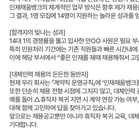
인재채움뱅크의 체계적인 업무 방식은 향후 제가 채용
그 결과
, 1
명 모집에
14
명이 지원하는 놀라운 성과를 
[
합격자의 빛나는 성과
]
14
대
1
의 경쟁률을 뚫고 입사한 안
OO
사원은 필요 
특히 민원처리 기간에는 기존 직원들과 빠른 시간내에
이에 해당 부서에서
“
좋은 인재를 제때 채용해줘서 고
[
대체인력 채용의 든든한 동반자
]
현재 우리 회사는 「계약직 운영규칙」에
‘
인재채움뱅크를
또한 단순히 채용 전형 시점에 그치지 않고
,
대체인력 
예를 들어 △휴직자 복귀 지연 시 계약 연장 가능 여부
대해 함께 고민하며 답을 찾아가고 있습니다
.
앞으로는 채용공고뿐만 아니라 휴직자 복귀 교육
,
대체
기대합니다
.