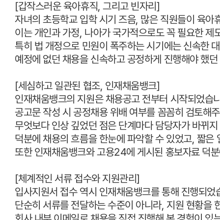
[
갑작스러운 육아휴직
,
그리고 빈자리
]
자녀의 초등학교 입학 시기 즈음
,
많은 직원들이 육아
이는 개인과 가정
,
나아가 국가적으로도 꼭 필요한 제
특히 법 개정으로 민원이 폭주하는 시기에는 신속한 
예정에 없던 채용을 신속하고 공정하게 진행해야 했던
[
세심하고 일관된 협조
,
인재채움뱅크
]
인재채움뱅크의 지원은 채용공고 전부터 시작되었습
공고문 작성 시 공정채용 위배 여부를 꼼꼼히 검토해
무엇보다 인상 깊었던 점은 단계마다 담당자가 바뀌지
덕분에 채용의 흐름을 한눈에 파악할 수 있었고
,
짧은 
또한 인재채움뱅크와 고용
24
에 게시된 홍보자료 덕분
[
체계적인 서류 접수와 지원관리
]
입사지원서 접수 역시 인재채움뱅크를 통해 진행되었
단순히 서류를 전달하는 수준이 아니라
,
지원 현황을 
회사 내부 이메일로 채용을 직접 진행해 본 경험이 있