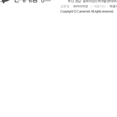
부산, 경남 : 동래여성인력개발센터(051-5
상호명
㈜커리어넷
대표이사
박윤
Copyright ⓒ Careernet. All rights reserved.