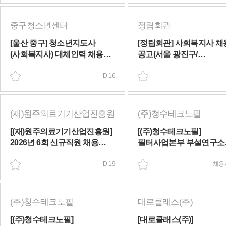
중구청소년센터
정립회관
[울산 중구] 청소년지도사
[정립회관] 사회복지사 채
(사회복지사) 대체인력 채용
공고(서울 광진구/
(~08/25(화))
육아휴직대체)(~08/23(일))
D-16
(재)원주의료기기산업진흥원
(주)청수테크노필
[(재)원주의료기기산업진흥원]
[(주)청수테크노필]
2026년 6회 신규직원 채용
필터사업본부 부설연구소
공고 (대체인력: 마케팅)
연구원 모집(휴직 대체)(
(~08/28(금))
D-19
마감)
채용
(주)청수테크노필
대로클래스(주)
[(주)청수테크노필]
[대로클래스(주)]