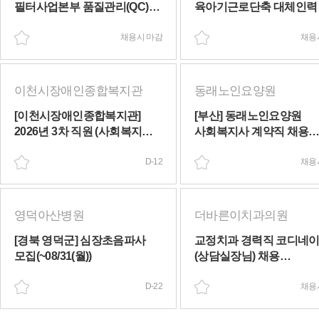
필터사업본부 품질관리(QC)
육아기근로단축 대체인력
담당자 모집(휴직 대체)(채용시
(채용시 마감)
마감)
채용시 마감
채용
이천시장애인종합복지관
동래노인요양원
[이천시장애인종합복지관]
[부산] 동래노인요양원
2026년 3차 직원 (사회복지사 -
사회복지사 계약직 채용
지역사회옹호지원,
(출산육아휴직대체)(채용
성인사회참여지원) 채용 공고
D-12
마감)
채용
(~08/21(금))
영덕아산병원
더바른이치과의원
[경북 영덕군] 심장초음파사
교정치과 경력직 코디네
모집(~08/31(월))
(상담실장님) 채용
(출산휴가대체)(채용시 마
D-22
채용