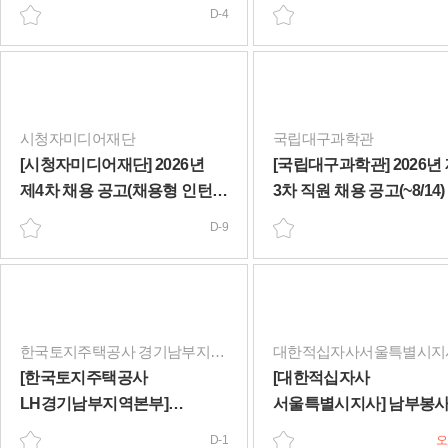
대체인력) 채용 공고(~8/13)
(조경-휴직대체) 채용공고
D-4
근무)(~8/10)
시청자미디어재단
국립대구과학관
[시청자미디어재단] 2026년
[국립대구과학관] 2026년
제4차 채용 공고(채용형 인턴,
3차 직원 채용 공고(~8/14)
무기계약직, 기간제계약직)
D-9
(~8/18)
한국토지주택공사 경기남부지역본부(경기지역본부)
대한적십자사서울특별시지
[한국토지주택공사
[대한적십자사
LH경기남부지역본부]
서울특별시지사] 남부봉
기간제근로자 휴직대체 채용
사무직 / 휴직대체 채용(~8/
D-1
오