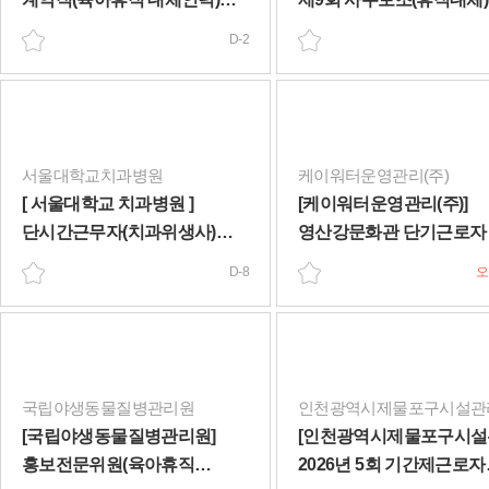
일반공개경쟁 채용 공고(~8/11)
장애인제한경쟁 채용공고
D-2
(~8/12)
서울대학교치과병원
케이워터운영관리(주)
[ 서울대학교 치과병원 ]
[케이워터운영관리(주)]
단시간근무자(치과위생사)
영산강문화관 단기근로자
채용 공고(~8/17)
공고(학예행정/휴직/6개월
D-8
오
(~8/9)
국립야생동물질병관리원
[국립야생동물질병관리원]
[인천광역시제물포구시설
홍보전문위원(육아휴직
2026년 5회 기간제근로자