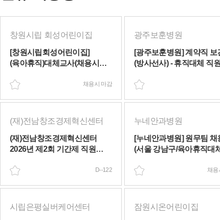
창원시립 회성어린이집
광주보훈병원
[창원시립회성어린이집]
[광주보훈병원] 계약직 보
(육아휴직)대체교사(채용시
(방사선사) - 휴직대체 직
마감)
채용(~08/18(화))
채용시 마감
(재)전남창조경제혁신센터
누네안과병원
(재)전남창조경제혁신센터
[누네안과병원] 원무팀 채
2026년 제2회 기간제 직원
(서울 강남구/육아휴직대체
채용 공고(~04/09(목))
(채용시 마감)
D--122
채용
시립은평실버케어센터
잠원시온어린이집