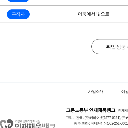
어둠에서 빛으로
구직자
취업성공 
사업소개
이
고용노동부 인재채움뱅크
인재채
TEL
전국 : (주)커리어넷(1577-0221), (주)
광주, 전라 : 국제커리어(062-251-5001