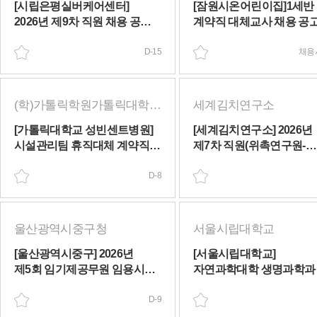
[시립은평실버케어센터]
[잠원시온어린이집]1세반
2026년 제9차 직원 채용 공고
계약직 대체교사 채용 공
(물리치료사_대체인력)
(채용시 마감)
(~08/24(월))
D-15
채용
(학)가톨릭학원가톨릭대학교성빈센트병원
세계김치연구소
[가톨릭대학교 성빈센트병원]
[세계김치연구소] 2026년
시설관리팀 휴직대체 계약직
제7차 직원(위촉연구원-
기관기사(보조포함) 모집 공고
육아휴직 대체인력) 채용 공고
(~08/17(월))
D-8
(~08/21(금))
울산광역시중구청
서울시립대학교
[울산광역시중구] 2026년
[서울시립대학교]
제5회 임기제공무원 임용시험
자연과학대학 생명과학과
시행계획 재공고(~08/18(화))
대체인력(한시임기제공무
D-9
경력 채용) 적격자 구인
(~08/14(금))