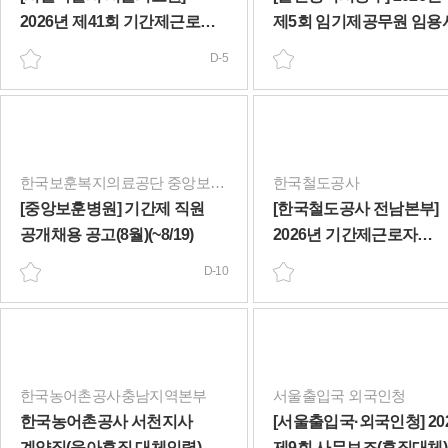
2026년 제41회 기간제근로자
제5회 임기제공무원 임용
모집 공고(조리원)(~8/14)
시행계획 재공고(~8/18)
D-5
한국보훈복지의료공단 중앙보훈병원
한국철도공사
[중앙보훈병원] 기간제 직원
[한국철도공사 전남본부]
공개채용 공고(8월)(~8/19)
2026년 기간제근로자
(보건관리원_휴직대체인력
D-10
채용공고(~8/20)
한국농어촌공사충남지역본부
서울출입국 외국인청
한국농어촌공사 서천지사
[서울출입국·외국인청] 20
계약직(육아휴직 대체인력)
제9회 사무보조(휴직대체)