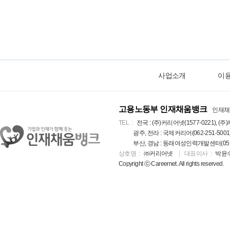
사업소개
이
고용노동부 인재채움뱅크
인재채
TEL
전국 : (주)커리어넷(1577-0221), (주)
광주, 전라 : 국제커리어(062-251-5001
부산, 경남 : 동래여성인력개발센터(051-5
상호명
㈜커리어넷
대표이사
박윤
Copyright ⓒ Careernet. All rights reserved.