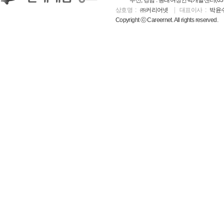
부산, 경남 : 동래여성인력개발센터(051-5
상호명
㈜커리어넷
대표이사
박윤
Copyright ⓒ Careernet. All rights reserved.