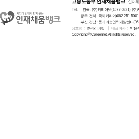
고용노동부 인재채움뱅크
인재채
TEL
전국 : (주)커리어넷(1577-0221), (주)
광주, 전라 : 국제커리어(062-251-5001
부산, 경남 : 동래여성인력개발센터(051-5
상호명
㈜커리어넷
대표이사
박윤
Copyright ⓒ Careernet. All rights reserved.