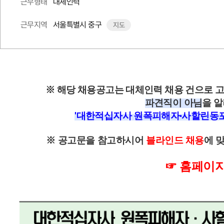
대체인력
근무형태
서울특별시 중구
근무지역
지도
※ 해당 채용공고는 대체인력 채용 건으로
파견직이 아님
을 
'
대한적십자사 원폭피해자·사할린동
※ 공고문을 참고하시어
블라인드 채용
에 
☞
홈페이지