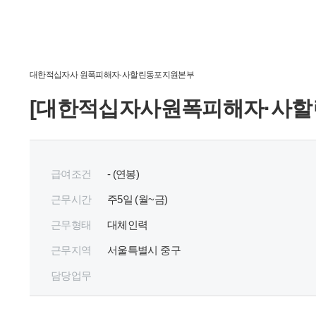
대한적십자사 원폭피해자·사할린동포지원본부
[대한적십자사원폭피해자·사할
급여조건
- (연봉)
근무시간
주
5
일 (월~금)
근무형태
대체인력
근무지역
서울특별시 중구
담당업무