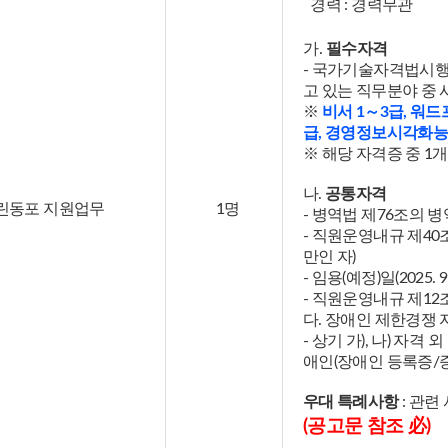
경력 : 경력무관
가.
필수자격
- 국가기술자격법시행
고 있는 직무분야 중
※
비서 1～3급, 워
급, 경영정보시각화
※ 해당 자격증 중 1
나.
공통자격
린동포 지원업무
1명
- 병역법 제76조의 
- 직원운영내규 제40
만인 자)
- 임용(예정)일(2025.
- 직원운영내규 제12
다. 장애인 제한경쟁
- 상기 가), 나) 
애인(장애인 등록증/
우대 특례사항
: 관련
(공고문 참조 必)