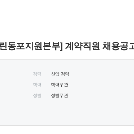
린동포지원본부] 계약직원 채용공
경력
신입·경력
학력
학력무관
성별
성별무관