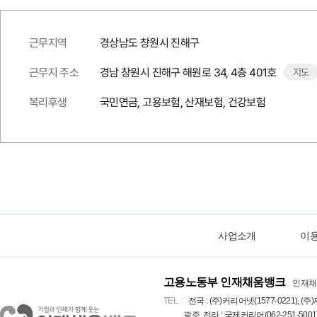
근무지역
경상남도 창원시 진해구
근무지 주소
경남 창원시 진해구 해원로 34, 4층 401호
지도
복리후생
국민연금, 고용보험, 산재보험, 건강보험
사업소개
이
고용노동부 인재채움뱅크
인재채
TEL
전국 : (주)커리어넷(1577-0221), (주)
광주, 전라 : 국제커리어(062-251-5001