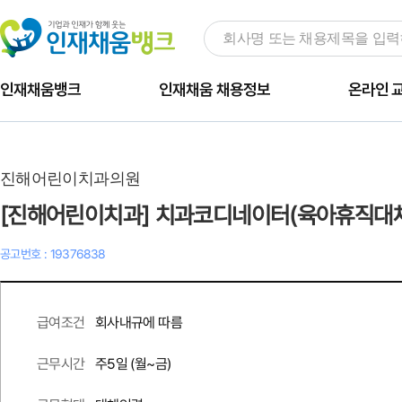
인재채움뱅크
인재채움 채용정보
온라인 
진해어린이치과의원
[진해어린이치과] 치과코디네이터(육아휴직대체
공고번호 : 19376838
회사내규에 따름
급여조건
주
5
일 (월~금)
근무시간