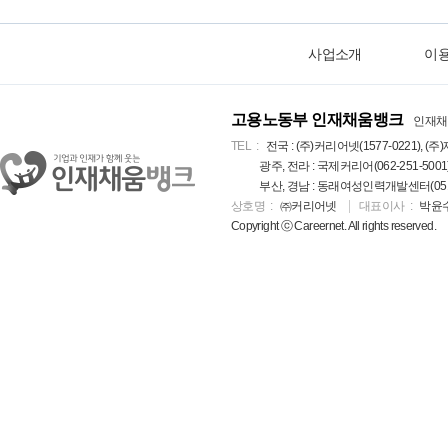
사업소개
이
고용노동부 인재채움뱅크
인재채
TEL
전국 : (주)커리어넷(1577-0221), (주)
광주, 전라 : 국제커리어(062-251-5001
부산, 경남 : 동래여성인력개발센터(051-5
상호명
㈜커리어넷
대표이사
박윤
Copyright ⓒ Careernet. All rights reserved.