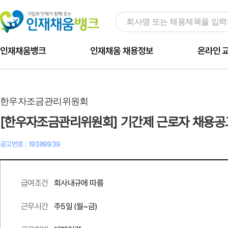
인재채움뱅크
인재채움 채용정보
온라인 
한우자조금관리위원회
[한우자조금관리위원회] 기간제 근로자 채용공
공고번호 : 19389939
회사내규에 따름
급여조건
주
5
일 (월~금)
근무시간