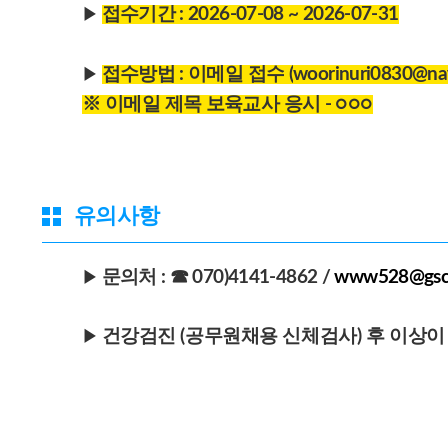
접수기간 : 2026-07-08 ~ 2026-07-31
▶
접수방법 : 이메일 접수
(
woorinuri0830@na
▶
※ 이메일 제목 보육교사 응시 - ○
○
○
유의사항
문의처 : ☎ 070)4141-4862 /
www528@gscn
▶
건강검진 (공무원채용 신체검사) 후 이상이
▶