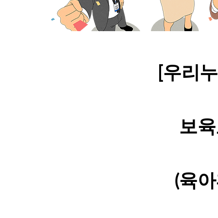
[우리
보육
(육아