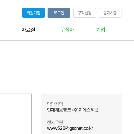
회원가입
로그인
구직신청
공지사항
자료실
구직자
기업
담당자명
인재채움뱅크 (주)지에스씨넷
전자우편
www528@gscnet.co.kr