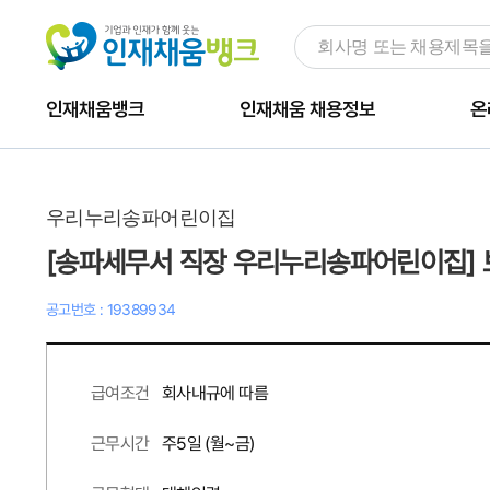
인재채움뱅크
인재채움 채용정보
온
우리누리송파어린이집
[송파세무서 직장 우리누리송파어린이집] 
공고번호 : 19389934
회사내규에 따름
급여조건
주
5
일 (월~금)
근무시간