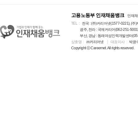
고용노동부 인재채움뱅크
인재채
TEL
전국 : (주)커리어넷(1577-0221), (주)
광주, 전라 : 국제커리어(062-251-5001
부산, 경남 : 동래여성인력개발센터(051-5
상호명
㈜커리어넷
대표이사
박윤
Copyright ⓒ Careernet. All rights reserved.