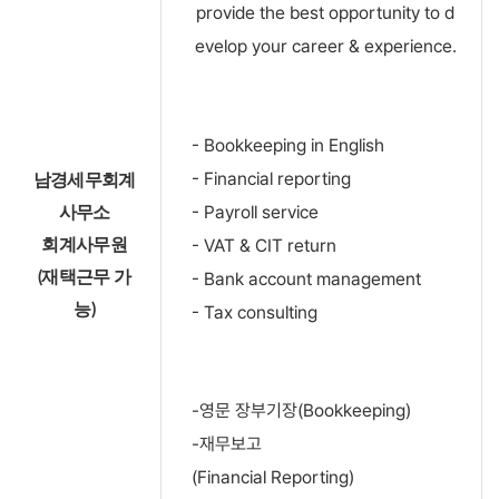
provide the best opportunity to d
evelop your career & experience.
- Bookkeeping in English
- Financial reporting
남경세무회계
- Payroll service
사무소
- VAT & CIT return
회계사무원
- Bank account management
(재택근무 가
능)
- Tax consulting
-영문 장부기장(Bookkeeping)
-재무보고
(Financial Reporting)