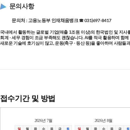
문의사항
문의처 : 고용노동부 인재채움뱅크 ☎ 031)697-8417
국내에서 활동하는 글로벌 기업(매출 1조원 이상)의 한국법인 및 지사를
회계
· 세무 경험이 조금 부족해도 괜찮습니다. AI를 적극 활용하며 함
새로운 기술에 호기심이 많고, 운동(축구 · 등산 등)을 좋아하며 사람들
접수기간 및 방법
2026
년
7
월
2026
년
8
월
일
월
화
수
목
금
토
일
월
화
수
목
금
토