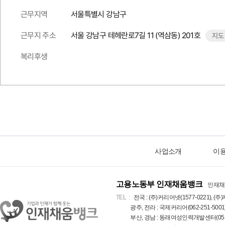
근무지역
서울특별시 강남구
근무지 주소
서울 강남구 테헤란로7길 11 (역삼동) 201호
지도
복리후생
사업소개
이
고용노동부 인재채움뱅크
인재채
TEL
전국 : (주)커리어넷(1577-0221), (주)
광주, 전라 : 국제커리어(062-251-5001
부산, 경남 : 동래여성인력개발센터(051-5