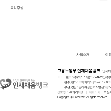
복리후생
사업소개
이
고용노동부 인재채움뱅크
인재채
TEL
전국 : (주)커리어넷(1577-0221), (주)
광주, 전라 : 국제커리어(062-251-5001
부산, 경남 : 동래여성인력개발센터(051-5
상호명
㈜커리어넷
대표이사
박윤
Copyright ⓒ Careernet. All rights reserved.