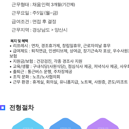
3개월(기간제)
근무형태 : 채움인력
근무요일 : 주5일 (월~금)
급여조건 : 면접 후 결정
근무지역 : 경상남도 > 양산시
복지 및 혜택
• 리프레시 : 연차, 경조휴가제, 창립일휴무, 근로자의날 휴무
• 급여제도 : 퇴직연금, 인센티브제, 상여금, 장기근속자 포상, 우수사원포
보험
• 지원금/보험 : 건강검진, 각종 경조사 지원
• 교육/생활 : 구내식당(사원식당), 점심식사 제공, 저녁식사 제공, 사우
• 출퇴근 : 통근버스 운행, 주차장제공
• 조직 문화 : 노조/노사협의회
• 근무 환경 : 휴게실, 회의실, 유니폼지급, 노트북, 사원증, 콘도/리조
전형절차