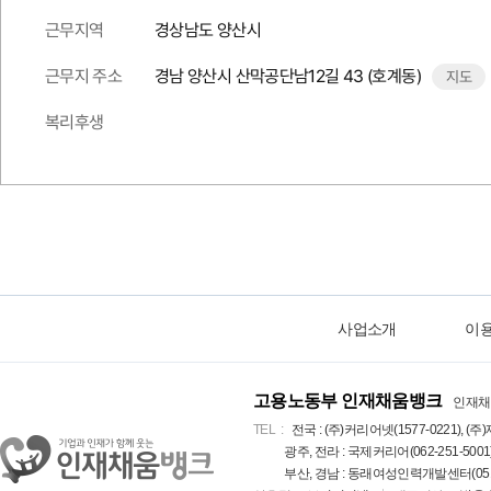
근무지역
경상남도 양산시
근무지 주소
경남 양산시 산막공단남12길 43 (호계동)
지도
복리후생
사업소개
이
고용노동부 인재채움뱅크
인재채
TEL
전국 : (주)커리어넷(1577-0221), (주)
광주, 전라 : 국제커리어(062-251-5001
부산, 경남 : 동래여성인력개발센터(051-5