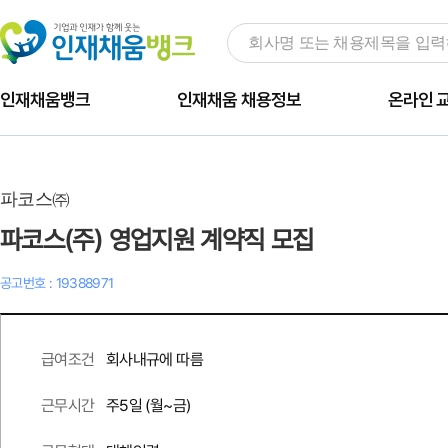
인재채움뱅크
인재채움 채용정보
온라인 
파코스㈜
파코스(주) 영업지원 계약직 모집
공고번호 : 19388971
회사내규에 따름
급여조건
주
5
일 (월~금)
근무시간