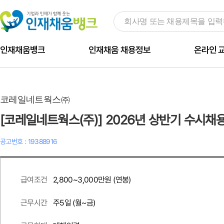
인재채움뱅크
인재채움 채용정보
온라인 
코레일네트웍스㈜
[코레일네트웍스(주)] 2026년 상반기 수시채
공고번호 : 19388916
2,800~3,000만원 (연봉)
급여조건
주
5
일 (월~금)
근무시간