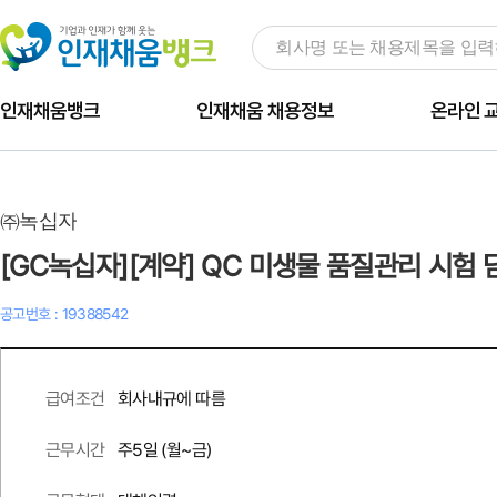
인재채움뱅크
인재채움 채용정보
온라인 
㈜녹십자
[GC녹십자][계약] QC 미생물 품질관리 시험 담당자
공고번호 : 19388542
회사내규에 따름
급여조건
주
5
일 (월~금)
근무시간