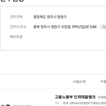
근무지역
충청북도 청주시 청원구
근무지 주소
충북 청주시 청원구 오창읍 과학산업2로 586
지
복리후생
사업소개
이
고용노동부 인재채움뱅크
인재채
TEL
전국 : (주)커리어넷(1577-0221), (주)