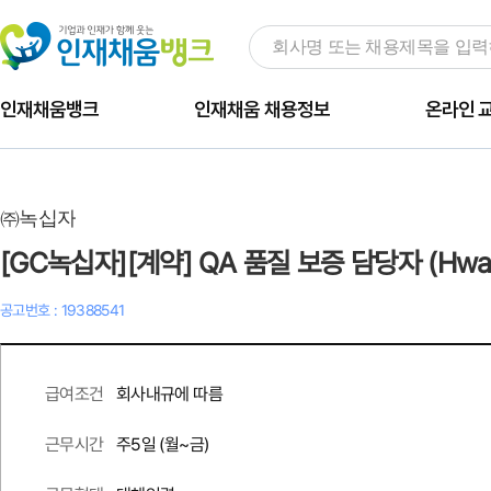
인재채움뱅크
인재채움 채용정보
온라인 
㈜녹십자
[GC녹십자][계약] QA 품질 보증 담당자 (Hwasu
공고번호 : 19388541
회사내규에 따름
급여조건
주
5
일 (월~금)
근무시간