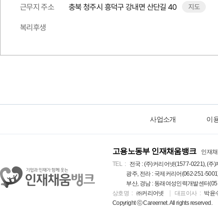
근무지 주소
충북 청주시 흥덕구 강내면 산단길 40
지도
복리후생
사업소개
이
고용노동부 인재채움뱅크
인재채
TEL
전국 : (주)커리어넷(1577-0221), (주)
광주, 전라 : 국제커리어(062-251-5001
부산, 경남 : 동래여성인력개발센터(051-5
상호명
㈜커리어넷
대표이사
박윤
Copyright ⓒ Careernet. All rights reserved.