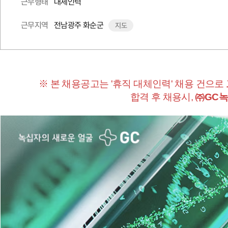
대체인력
근무형태
전남광주 화순군
근무지역
지도
※ 본 채용공고는 '휴직 대체인력' 채용 건으로
합격 후 채용시,
㈜GC녹