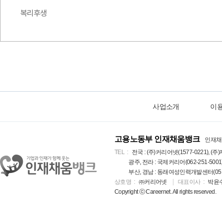
복리후생
사업소개
이
고용노동부 인재채움뱅크
인재채
TEL
전국 : (주)커리어넷(1577-0221), (주)
광주, 전라 : 국제커리어(062-251-5001
부산, 경남 : 동래여성인력개발센터(051-5
상호명
㈜커리어넷
대표이사
박윤
Copyright ⓒ Careernet. All rights reserved.