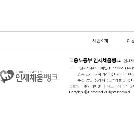
사업소개
이
고용노동부 인재채움뱅크
인재채
TEL
전국 : (주)커리어넷(1577-0221), (주)
광주, 전라 : 국제커리어(062-251-5001
부산, 경남 : 동래여성인력개발센터(051-5
상호명
㈜커리어넷
대표이사
박윤
Copyright ⓒ Careernet. All rights reserved.