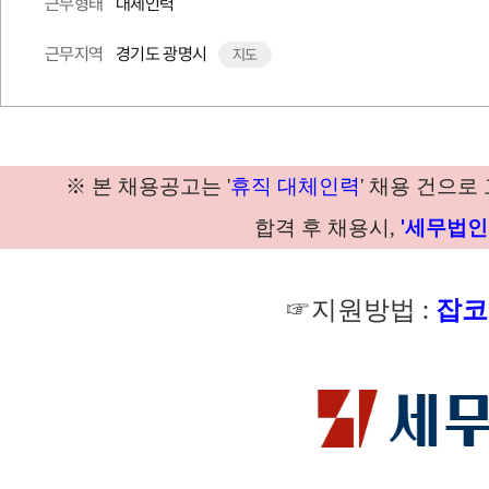
대체인력
근무형태
경기도 광명시
근무지역
지도
'
'
※
본 채용공고는
휴직 대체인력
채용 건으로
,
합격 후 채용시
'세무법인
☞지원방법 :
잡코