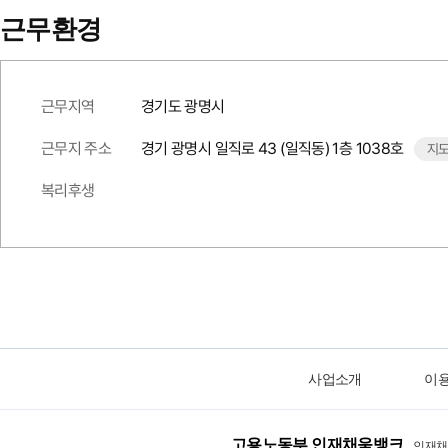
근무환경
근무지역
경기도 광명시
근무지 주소
경기 광명시 일직로 43 (일직동) 1층 1038호
지
복리후생
사업소개
이
고용노동부 인재채움뱅크
인재채