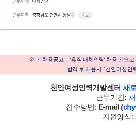
대체인력
근무형태
충청남도 천안시 동남구
근무지역
지도
※
본 채용공고는
'
휴직 대체인력
'
채용 건으로
합격 후 채용시
, '천안여성
천안여성인력개발센터
새
근무기간:
채
접수방법:
E-mail (
chy
지원양식: