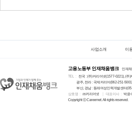
사업소개
이
고용노동부 인재채움뱅크
인재채
TEL
전국 : (주)커리어넷(1577-0221), (주)
광주, 전라 : 국제커리어(062-251-5001
부산, 경남 : 동래여성인력개발센터(051-5
상호명
㈜커리어넷
대표이사
박윤
Copyright ⓒ Careernet. All rights reserved.