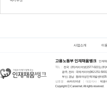
복리후생
사업소개
이
고용노동부 인재채움뱅크
인재채
TEL
전국 : (주)커리어넷(1577-0221), (주)
광주, 전라 : 국제커리어(062-251-5001
부산, 경남 : 동래여성인력개발센터(051-5
상호명
㈜커리어넷
대표이사
박윤
Copyright ⓒ Careernet. All rights reserved.