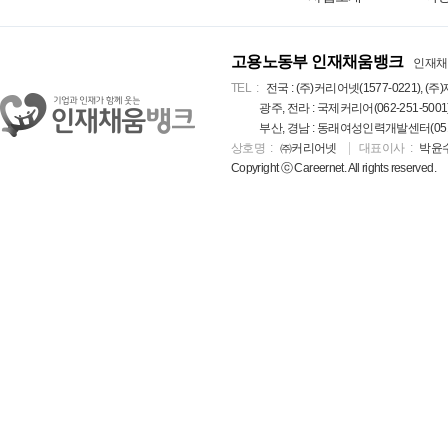
고용노동부 인재채움뱅크
인재채
TEL
전국 : (주)커리어넷(1577-0221), (주)
광주, 전라 : 국제커리어(062-251-5001
부산, 경남 : 동래여성인력개발센터(051-5
상호명
㈜커리어넷
대표이사
박윤
Copyright ⓒ Careernet. All rights reserved.