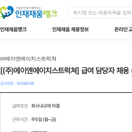
인재채움뱅크
인재채움 채용정보
온라인 
㈜에이엔에이치스트럭쳐
[(주)에이엔에이치스트럭쳐] 급여 담당자 채용 
공고번호 : 19388248
회사내규에 따름
급여조건
주
5
일 (월~금)
근무시간