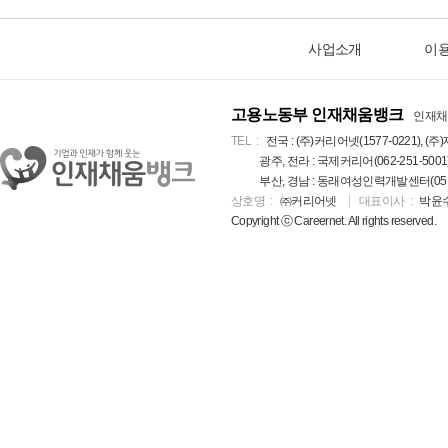
사업소개
이
고용노동부 인재채움뱅크
인재채
TEL
전국 : (주)커리어넷(1577-0221), (주)
광주, 전라 : 국제커리어(062-251-5001
부산, 경남 : 동래여성인력개발센터(051-5
상호명
㈜커리어넷
대표이사
박윤
Copyright ⓒ Careernet. All rights reserved.