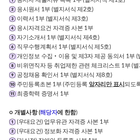
①
응시자 제출서류 목록 1부 (별지서식 제1호)
②
응시원서 1부 (별지서식 제2호)
③
이력서 1부 (별지서식 제3호)
④
응시자격요건 자격증 사본 1부
⑤
자기소개서 1부 (별지서식 제4호)
⑥
직무수행계획서 1부 (별지서식 제5호)
⑦
개인정보 수집‧이용 및 제3자 제공 동의서 1부 (
⑧
비위면직자 등 취업제한 관련 체크리스트 1부 (별
⑨
공정채용 확인서 1부 (별지서식 제8호)
⑩
주민등록초본 1부 (주민등록
앞자리만 표시
되도록
⑪
최종학력 증명서 1부
○ 개별사항 (
해당자
에 한함
)
①
(우대요건) 업무유관 자격증 사본 1부
②
(우대요건) 정보화 자격증 사본 1부