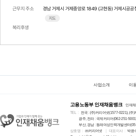
근무지 주소
경남 거제시 거제중앙로 1849 (고현동) 거제시공공
지도
복리후생
사업소개
이
고용노동부 인재채움뱅크
인재채
TEL
전국 : (주)커리어넷(1577-0221), (주)
광주, 전라 : 국제커리어(062-251-5001
부산, 경남 : 동래여성인력개발센터(051-5
상호명
㈜커리어넷
대표이사
박윤