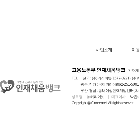
사업소개
이
고용노동부 인재채움뱅크
인재채
TEL
전국 : (주)커리어넷(1577-0221), (주)
광주, 전라 : 국제커리어(062-251-5001
부산, 경남 : 동래여성인력개발센터(051-5
상호명
㈜커리어넷
대표이사
박윤
Copyright ⓒ Careernet. All rights reserved.