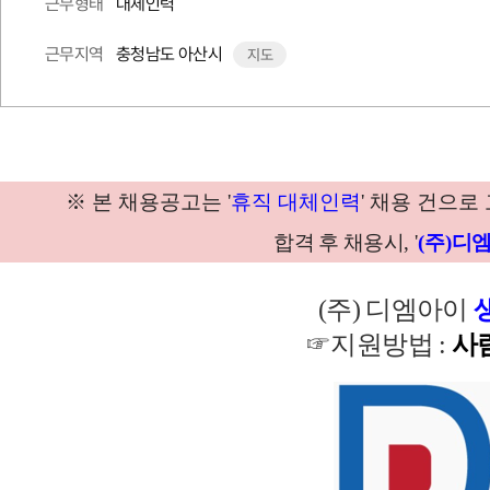
대체인력
근무형태
충청남도 아산시
근무지역
지도
※
본 채용공고는
'
휴직 대체인력
'
채용 건으로
합격 후 채용시
, '
(
주
)
디
(주) 디엠아이
☞지원방법 :
사