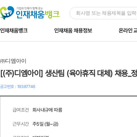
인재채움뱅크
인재채움 채용정보
온라인 
㈜디엠아이
[(주)디엠아이] 생산팀 (육아휴직 대체) 채용_
공고번호 : 19387746
회사내규에 따름
급여조건
주
5
일 (월~금)
근무시간