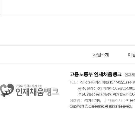
사업소개
이
고용노동부 인재채움뱅크
인재채
TEL
전국 : (주)커리어넷(1577-0221), (주)
광주, 전라 : 국제커리어(062-251-5001
부산, 경남 : 동래여성인력개발센터(051-5
상호명
㈜커리어넷
대표이사
박윤
Copyright ⓒ Careernet. All rights reserved.