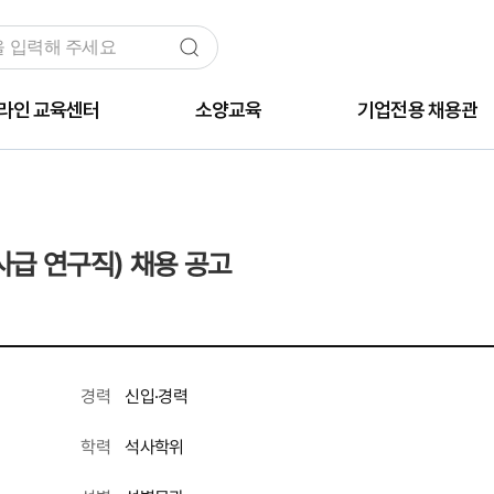
라인 교육센터
소양교육
기업전용 채용관
사급 연구직) 채용 공고
신입·경력
경력
석사학위
학력