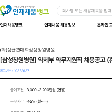
인재채움뱅크
인재채움 채용정보
온라인 
(학)성균관대학삼성창원병원
[삼성창원병원] 약제부 약무지원직 채용공고 (
공고번호 : 19382637
3,000~3,200만원 (연봉)
급여조건
주
5
일 (월~금)
근무시간