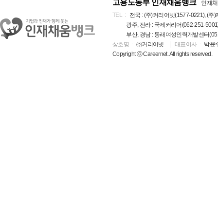
고용노동부 인재채움뱅크
인재채
TEL
전국 : (주)커리어넷(1577-0221), (주)
광주, 전라 : 국제커리어(062-251-5001
부산, 경남 : 동래여성인력개발센터(051-5
상호명
㈜커리어넷
대표이사
박윤
Copyright ⓒ Careernet. All rights reserved.