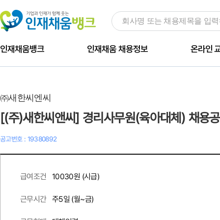
인재채움뱅크
인재채움 채용정보
온라인 
㈜새한씨엔씨
[(주)새한씨앤씨] 경리사무원(육아대체) 채용
공고번호 : 19380892
10030원 (시급)
급여조건
주
5
일 (월~금)
근무시간