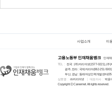
사업소개
이
고용노동부 인재채움뱅크
인재채
TEL
전국 : (주)커리어넷(1577-0221), (주)
광주, 전라 : 국제커리어(062-251-5001
부산, 경남 : 동래여성인력개발센터(051-5
상호명
㈜커리어넷
대표이사
박윤
Copyright ⓒ Careernet. All rights reserved.