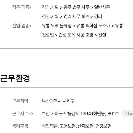
직무(직종)
경영.기획 > 총무.법무.사무 > 일반사무
경영.기획 > 경리.세무.회계 > 경리
산업(업종)
유통.무역.물류업 > 유통.백화점.도소매 > 유통
건설업 > 건설.토목.시공.조경 > 건설
근무환경
근무지역
부산광역시 사하구
근무지 주소
부산 사하구 낙동남로 1394 (하단동) 801호
지도
복리후생
국민연금, 고용보험, 산재보험, 건강보험