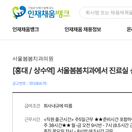
인재채움뱅크
인재채움 채용정보
온
서울봄봄치과의원
[홍대 / 상수역] 서울봄봄치과에서 진료실
공고번호 : 19380476
회사내규에 따름
급여조건
<직원 출근시간> 주5일근무 ★★준비시간 포함하
근무시간
주 38시간★★ 월-금 오전 9시반 - 7시 (8.5시간
휴진 목요일 11시 - 8시반 (8.5시간 근무