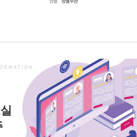
성별무관
성별
료실
주