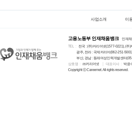
사업소개
이
고용노동부 인재채움뱅크
인재채
TEL
전국 : (주)커리어넷(1577-0221), (주)
광주, 전라 : 국제커리어(062-251-5001
부산, 경남 : 동래여성인력개발센터(051-5
상호명
㈜커리어넷
대표이사
박윤
Copyright ⓒ Careernet. All rights reserved.