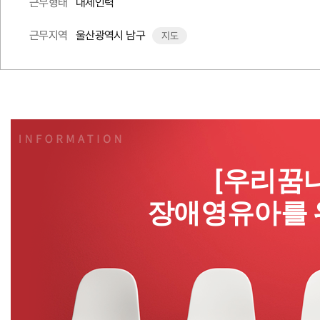
대체인력
근무형태
울산광역시 남구
근무지역
지도
[우리꿈
장애영유아를 