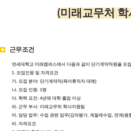
(미래교무처 학
근무조건
연세대학교 미래캠퍼스에서 다음과 같이 단기계약직원을 모
1.
모집인원 및 자격요건
가
.
모집 분야
:
단기계약직
(
육아휴직자 대체
)
나
.
모집 인원
: 1
명
다
.
학력 요건
: 4
년제 대학 졸업 이상
라
.
근무 부서
:
미래교무처 학사지원팀
마
.
담당 업무
:
수업 관련 업무
(
강의평가
,
계절제수업
,
연계
(
융
바
.
자격요건