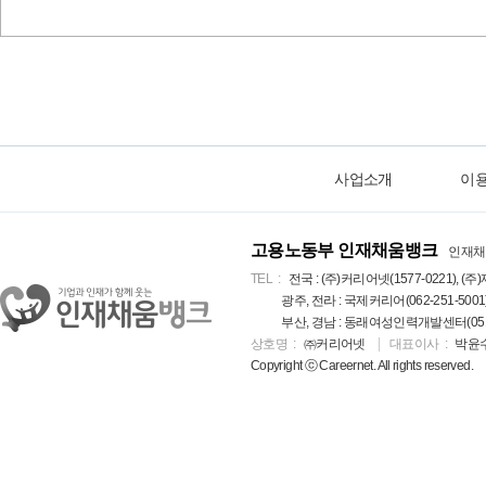
사업소개
이
고용노동부 인재채움뱅크
인재채
TEL
전국 : (주)커리어넷(1577-0221), (주)
광주, 전라 : 국제커리어(062-251-5001
부산, 경남 : 동래여성인력개발센터(051-5
상호명
㈜커리어넷
대표이사
박윤
Copyright ⓒ Careernet. All rights reserved.