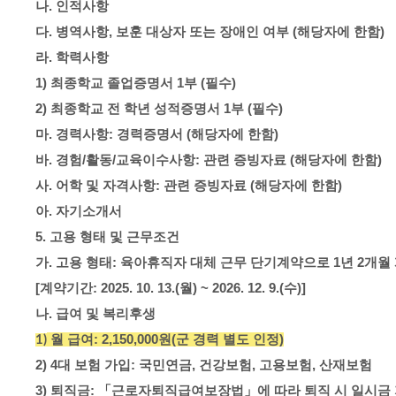
나
.
인적사항
다
.
병역사항
,
보훈 대상자 또는 장애인 여부
(
해당자에 한함
)
라
.
학력사항
1)
최종학교 졸업증명서
1
부
(
필수
)
2)
최종학교 전 학년 성적증명서
1
부
(
필수
)
마
.
경력사항
:
경력증명서
(
해당자에 한함
)
바
.
경험
/
활동
/
교육이수사항
:
관련 증빙자료
(
해당자에 한함
)
사
.
어학 및 자격사항
:
관련 증빙자료
(
해당자에 한함
)
아
.
자기소개서
5.
고용 형태 및 근무조건
가
.
고용 형태
:
육아휴직자 대체 근무 단기계약으로
1
년
2
개월
[
계약기간
: 2025. 10. 13.(
월
) ~ 2026. 12. 9.(
수
)]
나
.
급여 및 복리후생
월 급여
: 2,150,000
원
(
군 경력 별도 인정
)
1)
2) 4
대 보험 가입
:
국민연금
,
건강보험
,
고용보험
,
산재보험
3)
퇴직금
:
「
근로자퇴직급여보장법
」
에 따라 퇴직 시 일시금