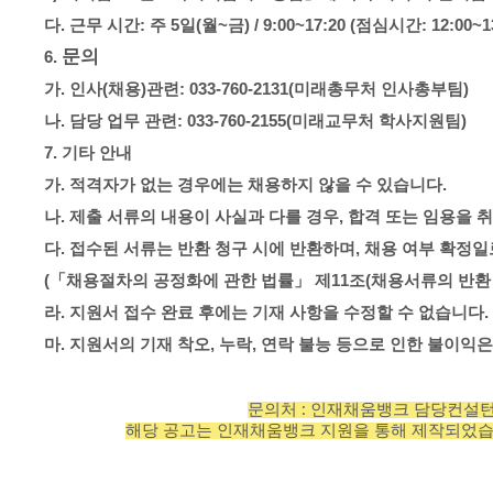
다
.
근무 시간
:
주
5
일
(
월
~
금
) / 9:00~17:20 (
점심시간
: 12:00~1
문의
6.
가
.
인사
(
채용
)
관련
: 033-760-2131(
미래총무처 인사총부팀
)
나
.
담당 업무 관련
: 033-760-2155(
미래교무처 학사지원팀
)
7.
기타 안내
가
.
적격자가 없는 경우에는 채용하지 않을 수 있습니다
.
나
.
제출 서류의 내용이 사실과 다를 경우
,
합격 또는 임용을 
다
.
접수된 서류는 반환 청구 시에 반환하며
,
채용 여부 확정
(
「
채용절차의 공정화에 관한 법률
」
제
11
조
(
채용서류의 반
라
.
지원서 접수 완료 후에는 기재 사항을 수정할 수 없습니다
.
마
.
지원서의 기재 착오
,
누락
,
연락 불능 등으로 인한 불이익
문의처 : 인재채움뱅크 담당컨설턴트 ☎ 07
해당 공고는 인재채움뱅크 지원을 통해 제작되었습