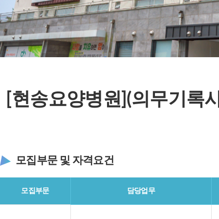
[현송요양병원](의무기록
모집부문 및 자격요건
모집부문
담당업무