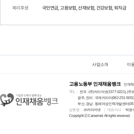
복리후생
국민연금, 고용보험, 산재보험, 건강보험, 퇴직금
사업소개
이
고용노동부 인재채움뱅크
인재채
TEL
전국 : (주)커리어넷(1577-0221), (주)
광주, 전라 : 국제커리어(062-251-5001
부산, 경남 : 동래여성인력개발센터(051-5
상호명
㈜커리어넷
대표이사
박윤
Copyright ⓒ Careernet. All rights reserved.