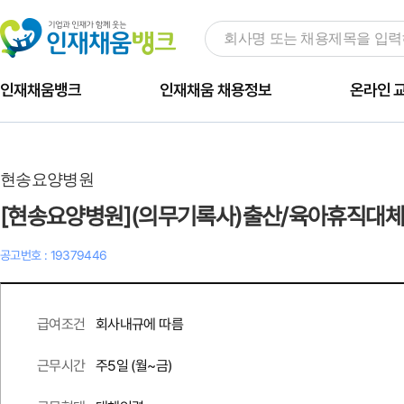
인재채움뱅크
인재채움 채용정보
온라인 
현송요양병원
[현송요양병원](의무기록사)출산/육아휴직대체
공고번호 : 19379446
회사내규에 따름
급여조건
주
5
일 (월~금)
근무시간