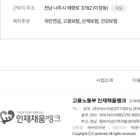
근무지 주소
전남 나주시 예향로 3782 (이창동)
지도
복리후생
국민연금, 고용보험, 산재보험, 건강보험
사업소개
이
고용노동부 인재채움뱅크
인재채
TEL
전국 : (주)커리어넷(1577-0221), (주)
광주, 전라 : 국제커리어(062-251-5001
부산, 경남 : 동래여성인력개발센터(051-5
상호명
㈜커리어넷
대표이사
박윤
Copyright ⓒ Careernet. All rights reserved.