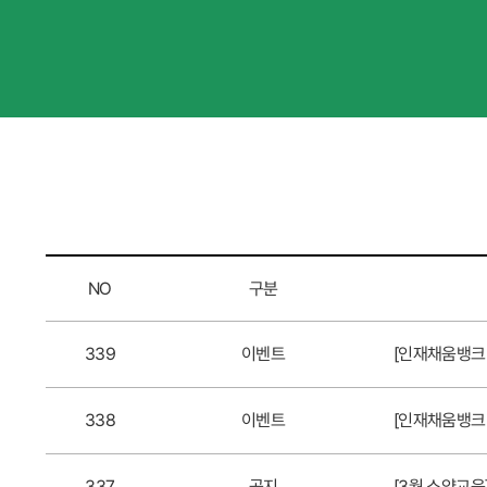
NO
구분
339
이벤트
[인재채움뱅크 
338
이벤트
[인재채움뱅크 
337
공지
[3월 소양교육