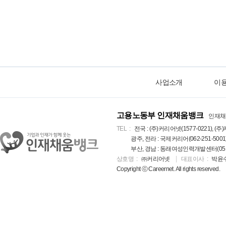
사업소개
이
고용노동부 인재채움뱅크
인재채
TEL
전국 : (주)커리어넷(1577-0221), (주)
광주, 전라 : 국제커리어(062-251-5001
부산, 경남 : 동래여성인력개발센터(051-5
상호명
㈜커리어넷
대표이사
박윤
Copyright ⓒ Careernet. All rights reserved.