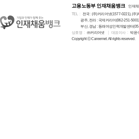
고용노동부 인재채움뱅크
인재채
TEL
전국 : (주)커리어넷(1577-0221), (주)
광주, 전라 : 국제커리어(062-251-5001
부산, 경남 : 동래여성인력개발센터(051-5
상호명
㈜커리어넷
대표이사
박윤
Copyright ⓒ Careernet. All rights reserved.