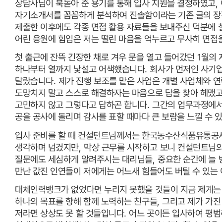
상담사님이 북돋아 준 용기를 통해 입사 지원을 결정하였고
,
자기소개서를 꼼꼼하게 분석하여 진솔함이라는 기존 글의 장
제출한 이후에도 각종 면접 활용 자료들을 보내주신 덕분에 
어린 응원에 힘입은 저는 떨린 마음을 억누르고 무사히 면접
첫 출근에 잔뜩 긴장한 채로 겨우 문을 열고 들어갔던
1
월의 
하나부터 열까지 낯설고 어색했습니다
.
회사가 먼저인 사기업
달랐습니다
.
제가 진행 보조를 맡은 사업은 개별 사업체와 
도망치지 말고 스스로 해결하자는 마음으로 답을 찾아 헤맸
고민하지 않고 그렇다고 답하곤 합니다
.
그간의 업무과정에서
공을 공사에 돌리며 감사를 표할 때마다 큰 보람을 느낄 수 
입사 준비를 할 때 컨설턴트님께서는 한국농수산식품유통공
생각하며 넘겼지만
,
막상 근무를 시작하고 보니 컨설턴트님
질문에도 세심하게 알려주시는 대리님들
,
중요한 순간에 늘
만난 값진 인연들이 저에게는 어느새 힘들어도 버틸 수 있는
대체인력뱅크가 없었다면 누리지 못했을 것들이 지금 제게는
하나의 목표를 향해 함께 노력하는 친구들
,
그리고 제가 가진
저라면 상상도 못 할 것들입니다
.
어느 곳이든 입사하여 평