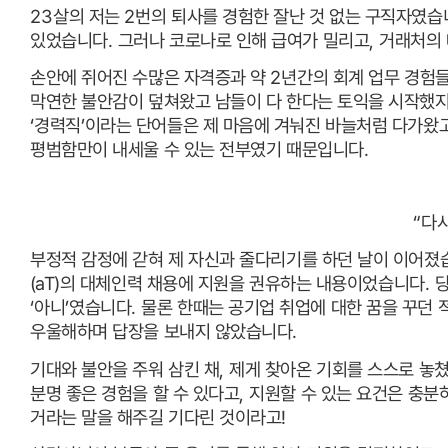
23
살의 저는
2
번의 퇴사를 경험한 잘난 것 없는 구직자였습
있었습니다
.
그러나 코로나로 인해 급여가 밀리고
,
거래처의 
손안에 쥐어진 수많은 자격증과 약
2
년간의 회계 업무 경험들
막연한 불안감이 덮쳐왔고 남들이 다 한다는 토익을 시작했
‘
경력직
’
이라는 단어들은 제 마음에 겨눠진 바늘처럼 다가왔
평범함만이 내세울 수 있는 전부였기 때문입니다
.
“
다시
부정적 감정에 갇혀 제 자신과 줄다리기를 하던 날이 이어졌
(aT)
의
대체인력 채용에 지원을 권유하는 내용이었습니다
.
당
‘
아니
’
였습니다
.
물론 한때는 공기업 취업에 대한 꿈을 꾸던
우울해하며 답장을 보내지 않았습니다
.
기대와 불안을 주워 삼킨 채
,
제게 찾아온 기회를 스스로 놓
분명 좋은 경험을 할 수 있다고
,
지원할 수 있는 요건은 충분
거라는 말을 해주길 기다린 것이라고
!