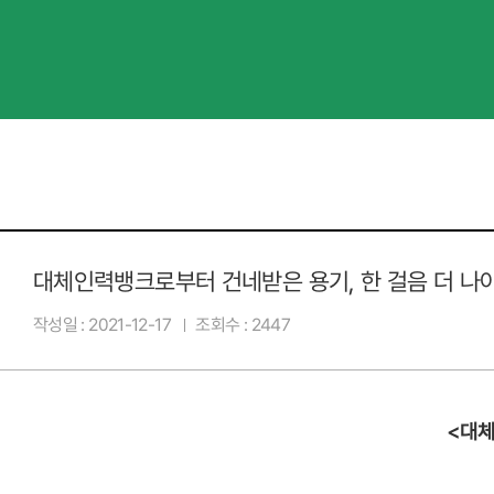
대체인력뱅크로부터 건네받은 용기, 한 걸음 더 나
작성일
2021-12-17
조회수
2447
<
대체