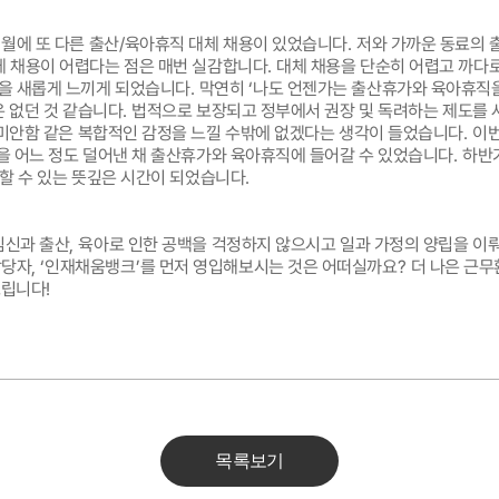
9
월에 또 다른 출산
/
육아휴직 대체 채용이 있었습니다
.
저와 가까운 동료의 
체 채용이 어렵다는 점은 매번 실감합니다
.
대체 채용을 단순히 어렵고 까다
을 새롭게 느끼게 되었습니다
.
막연히
‘
나도 언젠가는 출산휴가와 육아휴직을
 없던 것 같습니다
.
법적으로 보장되고 정부에서 권장 및 독려하는 제도를
 미안함 같은 복합적인 감정을 느낄 수밖에 없겠다는 생각이 들었습니다
.
이번
을 어느 정도 덜어낸 채 출산휴가와 육아휴직에 들어갈 수 있었습니다
.
하반
장할 수 있는 뜻깊은 시간이 되었습니다
.
임신과 출산
,
육아로 인한 공백을 걱정하지 않으시고 일과 가정의 양립을 
담당자
, ‘
인재채움뱅크
’
를 먼저 영입해보시는 것은 어떠실까요
?
더 나은 근
드립니다
!
목록보기