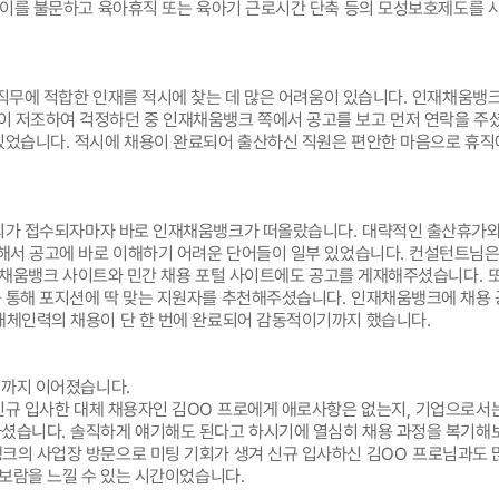
나이를 불문하고 육아휴직 또는 육아기 근로시간 단축 등의 모성보호제도를
직무에 적합한 인재를 적시에 찾는 데 많은 어려움이 있습니다
.
인재채움뱅크
이 저조하여 걱정하던 중 인재채움뱅크 쪽에서 공고를 보고 먼저 연락을 주
 있었습니다
.
적시에 채용이 완료되어 출산하신 직원은 편안한 마음으로 휴직
문의가 접수되자마자 바로 인재채움뱅크가 떠올랐습니다
.
대략적인 출산휴가와
수해서 공고에 바로 이해하기 어려운 단어들이 일부 있었습니다
.
컨설턴트님은 
인재채움뱅크 사이트와 민간 채용 포털 사이트에도 공고를 게재해주셨습니다
.
 통해 포지션에 딱 맞는 지원자를 추천해주셨습니다
.
인재채움뱅크에 채용 
대체인력의 채용이 단 한 번에 완료되어 감동적이기까지 했습니다
.
리까지 이어졌습니다
.
신규 입사한 대체 채용자인 김OO
프로에게 애로사항은 없는지
,
기업으로서는
하셨습니다
.
솔직하게 얘기해도 된다고 하시기에 열심히 채용 과정을 복기해
크의 사업장 방문으로 미팅 기회가 생겨 신규 입사하신 김
OO
프로님과도 
 보람을 느낄 수 있는 시간이었습니다
.