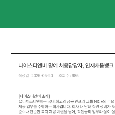
나이스디앤비 명예 채용담당자, 인재채움뱅크
작성일
2025-05-20
조회수
685
[
나이스디앤비 소개
]
㈜
나이스디앤비는 국내 최고의 금융 인프라 그룹
NICE
의 주요
제공 업무를 수행하는 회사입니다
.
회사 내 남녀 직원 성비가
5
준수나 단순한 복지 제공 차원을 넘어
,
직원들의 업무와 삶이 실