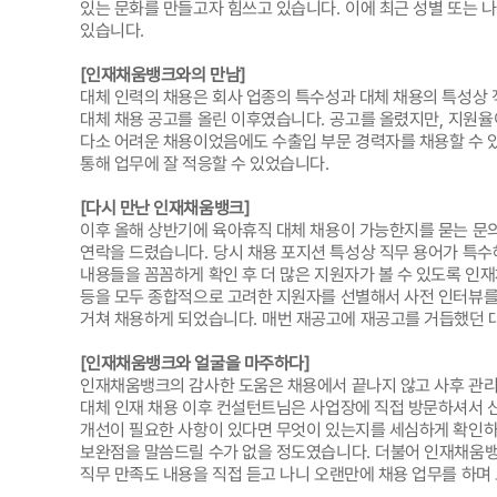
있는 문화를 만들고자 힘쓰고 있습니다
.
이에 최근 성별 또는 
있습니다
.
[
인재채움뱅크와의 만남
]
대체 인력의 채용은 회사 업종의 특수성과 대체 채용의 특성상 
대체 채용 공고를 올린 이후였습니다
.
공고를 올렸지만
,
지원율
다소 어려운 채용이었음에도 수출입 부문 경력자를 채용할 수
통해 업무에 잘 적응할 수 있었습니다
.
[
다시 만난 인재채움뱅크
]
이후 올해 상반기에 육아휴직 대체 채용이 가능한지를 묻는 
연락을 드렸습니다
.
당시 채용 포지션 특성상 직무 용어가 특
내용들을 꼼꼼하게 확인 후 더 많은 지원자가 볼 수 있도록 
등을 모두 종합적으로 고려한 지원자를 선별해서 사전 인터뷰를
거쳐 채용하게 되었습니다
.
매번 재공고에 재공고를 거듭했던 
[
인재채움뱅크와 얼굴을 마주하다
]
인재채움뱅크의 감사한 도움은 채용에서 끝나지 않고 사후 관
대체 인재 채용 이후 컨설턴트님은 사업장에 직접 방문하셔서 
개선이 필요한 사항이 있다면 무엇이 있는지를 세심하게 확인
보완점을 말씀드릴 수가 없을 정도였습니다
.
더불어 인재채움뱅
직무 만족도 내용을 직접 듣고 나니 오랜만에 채용 업무를 하며