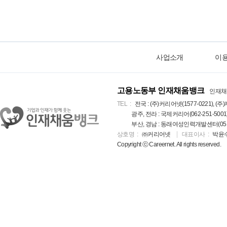
사업소개
이
고용노동부 인재채움뱅크
인재채
TEL
전국 : (주)커리어넷(1577-0221), (주)
광주, 전라 : 국제커리어(062-251-5001
부산, 경남 : 동래여성인력개발센터(051-5
상호명
㈜커리어넷
대표이사
박윤
Copyright ⓒ Careernet. All rights reserved.