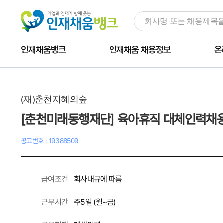
인재채움뱅크
인재채움 채용정보
온
(재)춘천지혜의숲
[춘천미래동행재단] 육아휴직 대체인력채
공고번호 : 19388509
회사내규에 따름
급여조건
주
5
일 (월~금)
근무시간