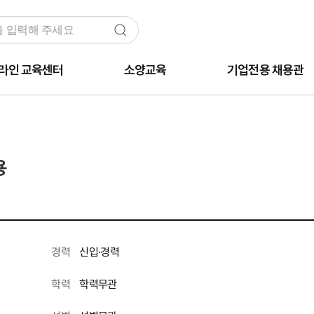
라인 교육센터
소양교육
기업전용 채용관
용
신입·경력
경력
학력무관
학력