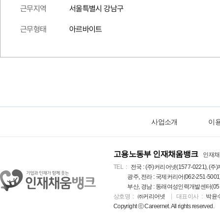
근무지역
서울특별시 강남구
근무형태
아르바이트
사업소개
이
고용노동부 인재채움뱅크
인재채
TEL
전국 : (주)커리어넷(1577-0221), (주)
광주, 전라 : 국제커리어(062-251-5001
부산, 경남 : 동래여성인력개발센터(051-5
상호명
㈜커리어넷
대표이사
박윤
Copyright ⓒ Careernet. All rights reserved.