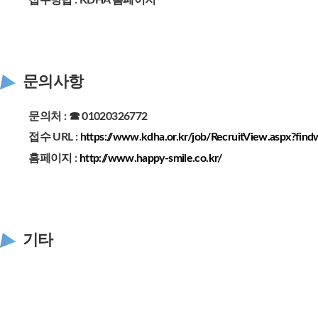
문의사항
문의처 : ☎ 01020326772
접수 URL :
https://www.kdha.or.kr/job/RecruitView.aspx?fin
홈페이지 :
http://www.happy-smile.co.kr/
기타