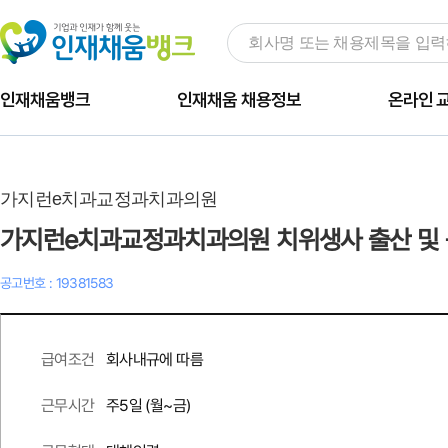
인재채움뱅크
인재채움 채용정보
온라인 
가지런e치과교정과치과의원
가지런e치과교정과치과의원 치위생사 출산 및
공고번호 : 19381583
회사내규에 따름
급여조건
주
5
일 (월~금)
근무시간