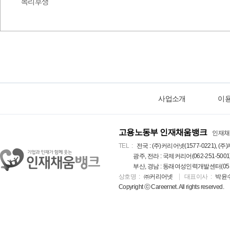
복리후생
사업소개
이
고용노동부 인재채움뱅크
인재채
TEL
전국 : (주)커리어넷(1577-0221), (주)
광주, 전라 : 국제커리어(062-251-5001
부산, 경남 : 동래여성인력개발센터(051-5
상호명
㈜커리어넷
대표이사
박윤
Copyright ⓒ Careernet. All rights reserved.