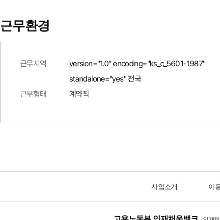
근무환경
근무지역
version="1.0" encoding="ks_c_5601-1987"
standalone="yes" 전국
근무형태
계약직
사업소개
이
고용노동부 인재채움뱅크
인재채