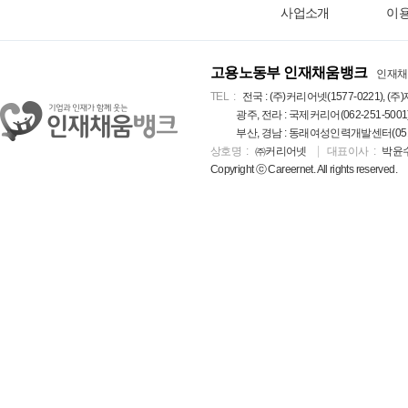
사업소개
이
고용노동부 인재채움뱅크
인재채
TEL
전국 : (주)커리어넷(1577-0221), (주)
광주, 전라 : 국제커리어(062-251-5001
부산, 경남 : 동래여성인력개발센터(051-5
상호명
㈜커리어넷
대표이사
박윤
Copyright ⓒ Careernet. All rights reserved.