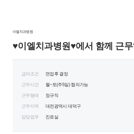
이엘치과병원
♥이엘치과병원♥에서 함께 근무
급여조건
면접후 결정
근무시간
월~토(주5일) 협의가능
근무형태
정규직
근무지역
대전광역시 대덕구
담당업무
진료실