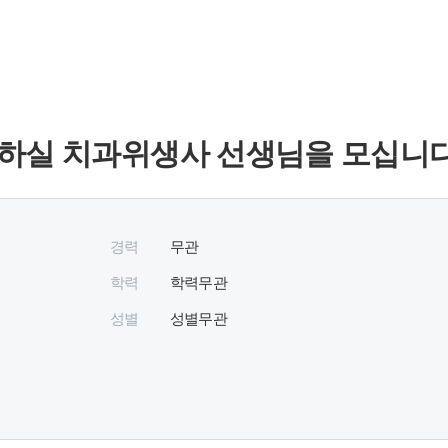
하실 치과위생사 선생님을 모십니다
경력
무관
학력
학력무관
성별
성별무관