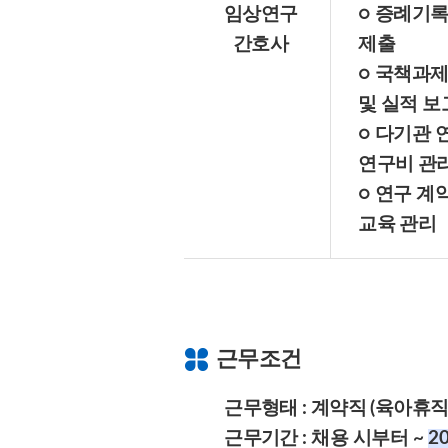
임상연구
○ 증례기록
간
호사
제출
○ 국책과제
및 실적 보
○ 다기관 
연구비 관리
○ 연구 계
교육 관리
근무조건
근무형태 : 계약직 (육아휴직
근무기간 :
채용 시부터 ~
20