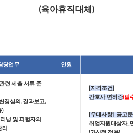
(육아휴직대체)
담당업무
인원
 관련 제출 서류 준
[자격조건]
간호사 면허증
(필
 변경심의, 결과보고,
)
[우대사항]_공고문
크리닝 및 피험자의
취업지원대상자_
관리
(가산점 적용)