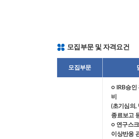
모집부문 및 자격요건
모집
부문
○ IRB승인
비
(초기심의,
종료보고 등
○ 연구스
이상반응 