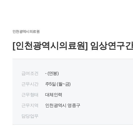
인천광역시의료원
[인천광역시의료원] 임상연구간
급여조건
- (연봉)
근무시간
주
5
일 (월~금)
근무형태
대체인력
근무지역
인천광역시 영종구
담당업무