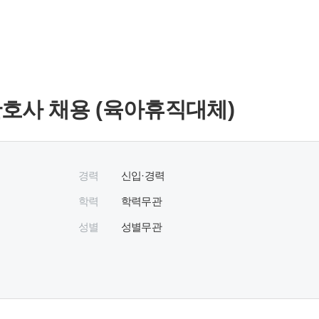
호사 채용 (육아휴직대체)
경력
신입·경력
학력
학력무관
성별
성별무관